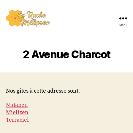
Menu
La
Ruche
Mélipone
2 Avenue Charcot
Nos gîtes à cette adresse sont:
Nidabeil
Mielizen
Terraciel